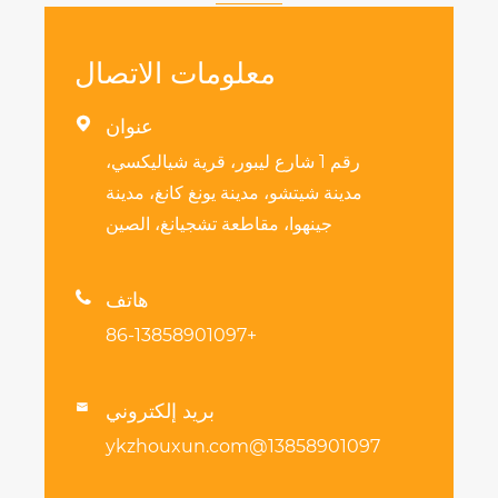
معلومات الاتصال
عنوان

رقم 1 شارع ليبور، قرية شياليكسي،
ة شيتشو، مدينة يونغ كانغ، مدينة
جينهوا، مقاطعة تشجيانغ، الصين
هاتف

+86-13858901097
بريد إلكتروني

13858901097@ykz