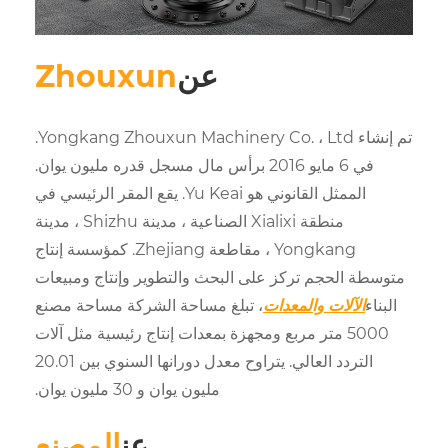
عن
Zhouxun
تم إنشاء Yongkang Zhouxun Machinery Co. ، Ltd.
في 6 مايو 2016 برأس مال مسجل قدره مليون يوان.
الممثل القانوني هو Yu Keai. يقع المقر الرئيسي في
منطقة Xialixi الصناعية ، مدينة Shizhu ، مدينة
Yongkang ، مقاطعة Zhejiang. كمؤسسة إنتاج
كز على البحث والتطوير وإنتاج ومبيعات
معدات
، تبلغ مساحة الشركة مساحة مصنع
ر مربع ومجهزة بمعدات إنتاج رئيسية مثل آلات
التردد العالي. يتراوح معدل دورانها السنوي بين 20.01
مليون يوان و 30 مليون يوان.
عن
المصنع