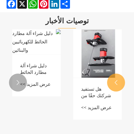
Facebook
WhatsApp
X
Pinterest
LinkedIn
Share
توصيات الأخبار
دليل شراء آلة
مطارد الحائط
للكهربائيين

عرض المزيد >>
والبنائين
تفيد
ا من
شياء
د >>
 آلة
لوقت
علي؟