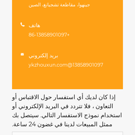
جينهوا، مقاطعة تشجيانغ، الصين
هاتف

+86-13858901097
بريد إلكتروني

13858901097@ykz
يك أي استفسار حول الاقتباس أو
فلا تتردد في البريد الإلكتروني أو
ج الاستفسار التالي. سيتصل بك
عات لدينا في غضون 24 ساعة.