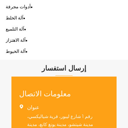
أدوات مجرفة
آلة الخلط
آلة التلميع
آلة الاهتزاز
آلة الخيوط
إرسال استفسار
معلومات الاتصال
عنوان

رقم 1 شارع ليبور، قرية شياليكسي،
ة شيتشو، مدينة يونغ كانغ، مدينة