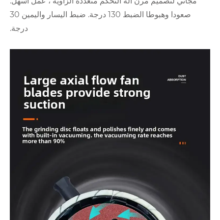
رن آلة التحكم متعددة الزاوية ، عمل أسهل.
صعودا وهبوطا الضبط 130 درجة. ضبط اليسار واليمين 30
درجة.